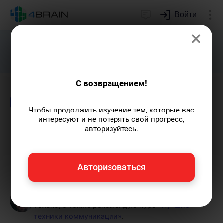
Войти
×
Подарим индивидуальный план
развития soft skills.
Получить...
С возвращением!
Блог
Психология
Чтобы продолжить изучение тем, которые вас
интересуют и не потерять свой прогресс,
Преодоление негативного
авторизуйтесь.
поведения
Авторизоваться
Григорий Кшеминский
— автор статей.
Пишу статьи по теме
«Психология»
и не
только, а также рекомендую курс
«Лучшие
техники коммуникации»
.