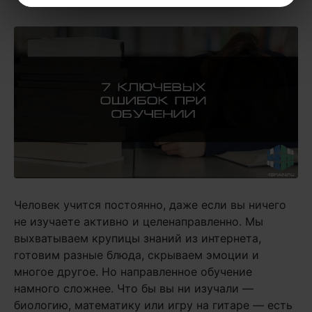
Человек учится постоянно, даже если вы ничего
не изучаете активно и целенаправленно. Мы
выхватываем крупицы знаний из интернета,
готовим разные блюда, скрываем эмоции и
многое другое. Но направленное обучение
намного сложнее. Что бы вы ни изучали —
биологию, математику или игру на гитаре — есть