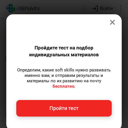
Войти
×
Подарим индивидуальный план
развития soft skills.
Получить...
Пройдите тест на подбор
индивидуальных материалов
Блог
Образование
Определим, какие soft skills нужно развивать
Семь ключевых ошибок
именно вам, и отправим результаты и
материалы по их развитию на почту
при обучении
бесплатно
.
Григорий Кшеминский
— автор статей.
Пройти тест
Пишу статьи по теме
«Образование»
и не
только, а также рекомендую курс
«Лучшие
техники самообразования»
.