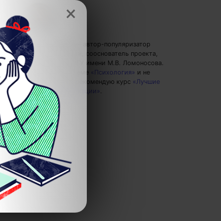
×
Евгений Буянов
— автор-популяризатор
экспертных знаний, сооснователь проекта,
преподаватель МГУ имени М.В. Ломоносова.
Пишу статьи по теме
«Психология»
и не
только, а также рекомендую курс
«Лучшие
техники коммуникации»
.