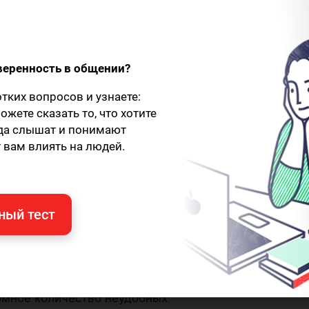
веренность в общении?
отких вопросов и узнаете:
ожете сказать то, что хотите
гда слышат и понимают
 вам влиять на людей.
ный тест
омное количество неудобных