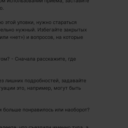
лом использовании приёма, заставите
о.
ю этой уловки, нужно стараться
тельно нужный. Избегайте закрытых
или «нет») и вопросов, на которые
том? - Сначала расскажите, где
без лишних подробностей, задавайте
уации это, например, могут быть
м больше понравилось или наоборот?
леете, что съездили именно туда, а