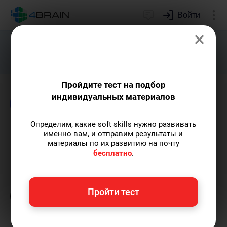
Войти
×
Подарим индивидуальный план
развития soft skills.
Получить...
Пройдите тест на подбор
индивидуальных материалов
Блог
Психология
Определим, какие soft skills нужно развивать
Как работать со страхами?
именно вам, и отправим результаты и
материалы по их развитию на почту
бесплатно
.
Кирилл Ногалес
— главред-популяризатор
экспертных знаний с опытом более 12 лет,
главред 4brain, путешественник.
Пишу
Пройти тест
статьи по теме
«Психология»
и не только, а
также рекомендую курс
«Психическая
саморегуляция»
.