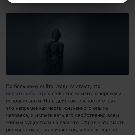
По большому счёту, люди считают, что
испытывать страх
является чем-то зазорным и
неправильным. Но в действительности страх –
это непременная часть жизненного опыта
человека, и испытывать его свойственно всем
живым существам на планете. Страх – это часть
реальности, но, как известно, человек ещё не