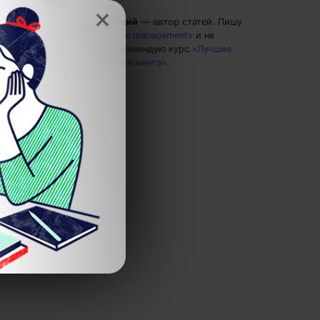
×
Григорий Кшеминский
— автор статей.
Пишу
статьи по теме
«Time management»
и не
только, а также рекомендую курс
«Лучшие
техники тайм-менеджмента»
.