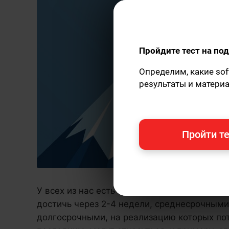
Пройдите тест на п
Определим, какие sof
результаты и матери
Пройти те
У всех из нас есть
цели
. Они могут быть к
достичь через 2-4 недели, среднесрочными
долгосрочными, на реализацию которых пот