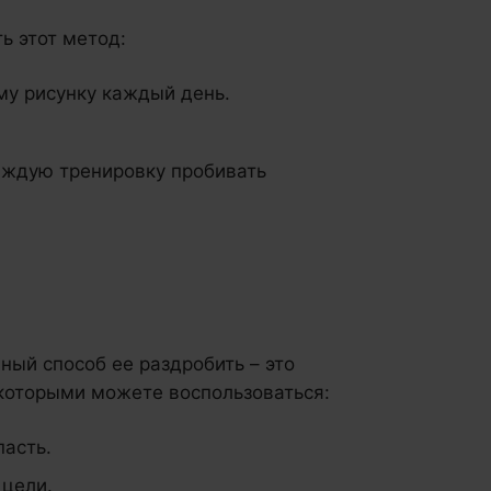
ь этот метод:
ому рисунку каждый день.
аждую тренировку пробивать
чный способ ее раздробить – это
 которыми можете воспользоваться:
пасть.
 цели.