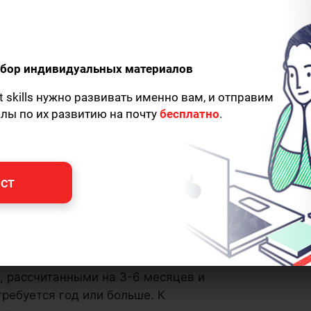
одбор индивидуальных материалов
t skills нужно развивать именно вам, и отправим
алы по их развитию на почту
бесплатно
.
ст
раткосрочными, которых можно
, рассчитанными на 3-6 месяцев и
ребуется год или больше. К