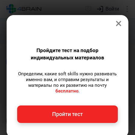
Войти
×
Подарим индивидуальный план
развития soft skills.
Получить...
Пройдите тест на подбор
индивидуальных материалов
Блог
Психология
Определим, какие soft skills нужно развивать
Как вырваться из зоны
именно вам, и отправим результаты и
материалы по их развитию на почту
комфорта
бесплатно
.
Григорий Кшеминский
— автор статей.
Пройти тест
Пишу статьи по теме
«Психология»
и не
только, а также рекомендую курс
«Психическая саморегуляция»
.