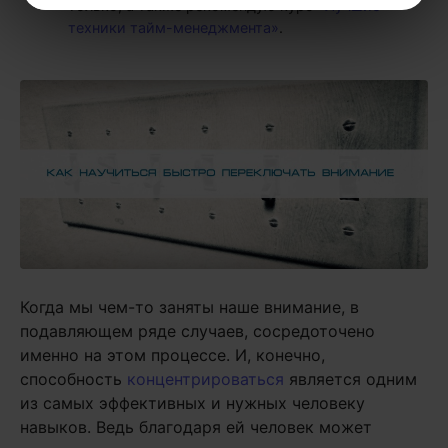
только, а также рекомендую курс
«Лучшие
техники тайм-менеджмента»
.
Когда мы чем-то заняты наше внимание, в
подавляющем ряде случаев, сосредоточено
именно на этом процессе. И, конечно,
способность
концентрироваться
является одним
из самых эффективных и нужных человеку
навыков. Ведь благодаря ей человек может