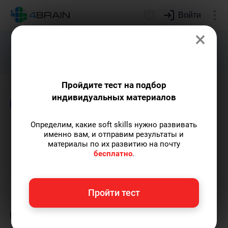
Войти
×
Подарим индивидуальный план
развития soft skills.
Получить...
Пройдите тест на подбор
индивидуальных материалов
Блог
Внимание и память
Психология
Определим, какие soft skills нужно развивать
Как научиться быстро
именно вам, и отправим результаты и
материалы по их развитию на почту
переключать внимание
бесплатно
.
Кирилл Ногалес
— главред-популяризатор
Пройти тест
экспертных знаний с опытом более 12 лет,
главред 4brain, путешественник.
Пишу
статьи по теме
«Внимание и память»
и не