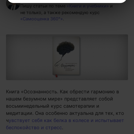
Пишу статьи по теме
«Книги и учебники»
и
не только, а также рекомендую курс
«Самооценка 360°»
.
Книга «Осознанность. Как обрести гармонию в
нашем безумном мире» представляет собой
восьминедельный курс самотерапии и
медитации. Она особенно актуальна для тех, кто
ч
увствует себя как белка в колесе и испытывает
беспокойство и стресс
.