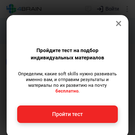
Войти
×
Подарим индивидуальный план
развития soft skills.
Получить...
Пройдите тест на подбор
индивидуальных материалов
Блог
Книги и учебники
Непознанное
П
Определим, какие soft skills нужно развивать
Осознанность. Как обрести
именно вам, и отправим результаты и
материалы по их развитию на почту
гармонию в нашем
бесплатно
.
безумном мире
Пройти тест
Евгений Буянов
— автор-популяризатор
экспертных знаний, сооснователь проекта,
преподаватель МГУ имени М.В. Ломоносова.