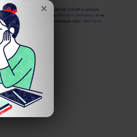
×
Игорь Болтовнин
— автор статей и уроков.
Пишу статьи по теме
«Книги и учебники»
и не
только, а также рекомендую курс
«Быстрое
чтение»
.