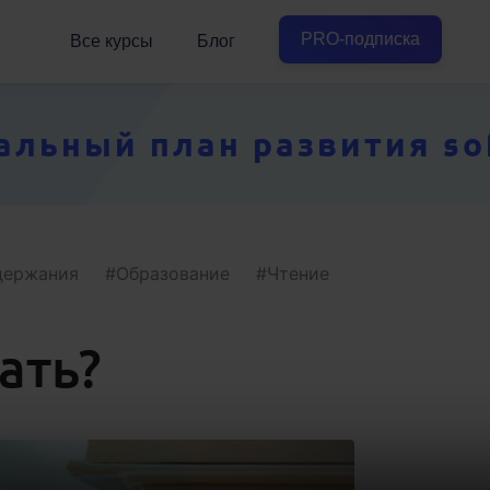
PRO-подписка
Все курсы
Блог
ьный план развития soft
держания
Образование
Чтение
ать?