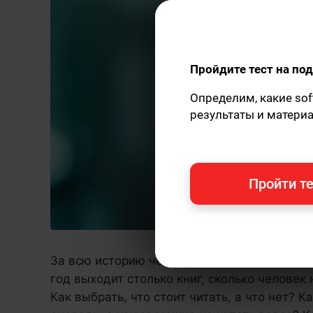
Пройдите тест на п
Определим, какие sof
результаты и матери
Пройти те
За всю историю человечества было написа
год выходит столько книг, сколько человек
Как выбрать, что стоит читать, а что нет? 