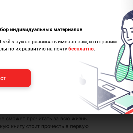
одбор индивидуальных материалов
t skills нужно развивать именно вам, и отправим
алы по их развитию на почту
бесплатно
.
ст
но огромное количество книг. Каждый
 не сможет прочитать за всю жизнь.
Какую книгу стоит прочесть в первую