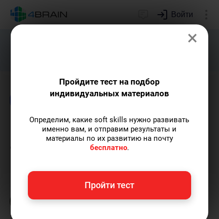
Войти
×
Подарим индивидуальный план
развития soft skills.
Получить...
Пройдите тест на подбор
индивидуальных материалов
Блог
Чтение
Определим, какие soft skills нужно развивать
Как избавиться от
именно вам, и отправим результаты и
материалы по их развитию на почту
артикуляции при чтении?
бесплатно
.
Кирилл Ногалес
— главред-популяризатор
Пройти тест
экспертных знаний с опытом более 12 лет,
главред 4brain, путешественник.
Пишу
статьи по теме
«Чтение»
и не только, а