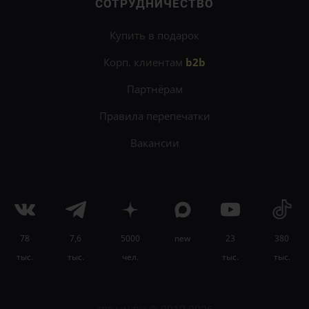
СОТРУДНИЧЕСТВО
Купить в подарок
Корп. клиентам
b2b
Партнёрам
Правила перепечатки
Вакансии
78
7,6
5000
new
23
380
×
тыс.
тыс.
чел.
тыс.
тыс.
Читайте быстрее, запоминайте лучше на
онлайн-
курсе «Быстрое чтение»
.