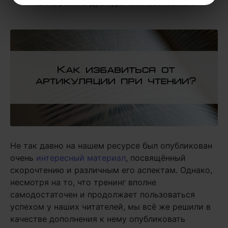
также рекомендую курс
«Быстрое чтение»
.
Не так давно на нашем ресурсе был опубликован
очень
интересный материал
, посвящённый
скорочтению и различным его аспектам. Однако,
несмотря на то, что тренинг вполне
самодостаточен и продолжает пользоваться
успехом у наших читателей, мы всё же решили в
качестве дополнения к нему опубликовать