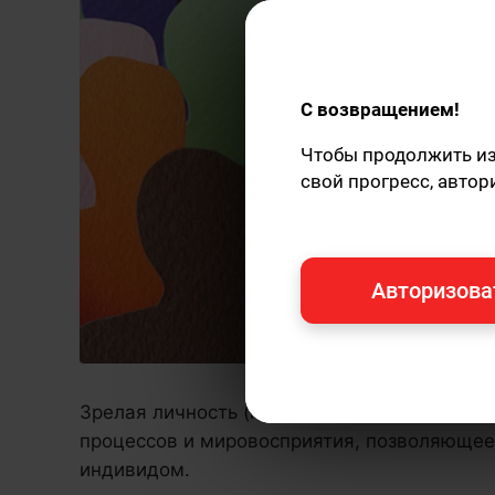
С возвращением!
Чтобы продолжить изу
свой прогресс, автор
Авторизова
Зрелая личность (психологическая зрелость
процессов и мировосприятия, позволяюще
индивидом.