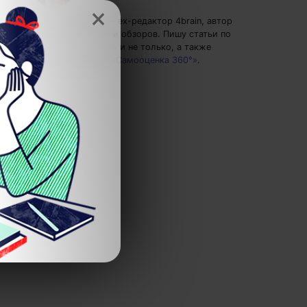
×
Сергей Крутько
— ex-редактор 4brain, автор
тренингов, статей и обзоров.
Пишу статьи по
теме
«Психология»
и не только, а также
рекомендую курс
«Самооценка 360°»
.