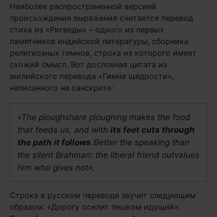
Наиболее распространенной версией
происхождения выражения считается перевод
стиха из «Ригведы» – одного из первых
памятников индийской литературы, сборника
религиозных гимнов, строка из которого имеет
схожий смысл. Вот дословная цитата из
английского перевода «Гимна щедрости»,
написанного на санскрите:
«The ploughshare ploughing makes the food
that feeds us, and with
its feet cuts through
the path it follows
.Better the speaking than
the silent Brahman: the liberal friend outvalues
him who gives not».
Строка в русском переводе звучит следующим
образом: «Дорогу осилит пешком идущий».