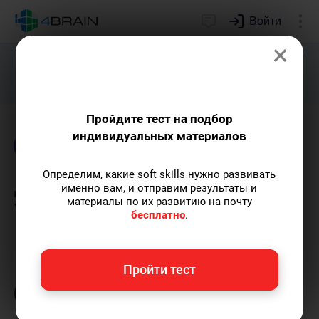
Войти
×
Подарим индивидуальный план
развития soft skills.
Получить...
Пройдите тест на подбор
индивидуальных материалов
Блог
Time management
Определим, какие soft skills нужно развивать
Дорогу осилит идущий.
именно вам, и отправим результаты и
материалы по их развитию на почту
Viam supervadet vadens
бесплатно
.
Сергей Крутько
— ex-редактор 4brain,
Пройти тест
автор тренингов, статей и обзоров.
Пишу
статьи по теме
«Time management»
и не
только, а также рекомендую курс
«Лучшие