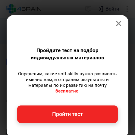
Войти
×
Подарим индивидуальный план
развития soft skills.
Получить...
Пройдите тест на подбор
индивидуальных материалов
Блог
Психология
Определим, какие soft skills нужно развивать
Марк Леви «Гениальность
именно вам, и отправим результаты и
материалы по их развитию на почту
на заказ»: краткое
бесплатно
.
содержание
Пройти тест
Григорий Кшеминский
— автор статей.
Пишу статьи по теме
«Психология»
и не
только, а также рекомендую курс