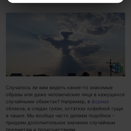
Случалось ли вам видеть какие-то знакомые
образы или даже человеческие лица в кажущихся
случайными объектах? Например, в
формах
облаков, в следах грязи, остатках кофейной гущи
в чашке. Мы вообще часто делаем подобное –
придаем дополнительное значение случайным
предметам и происшествиям.