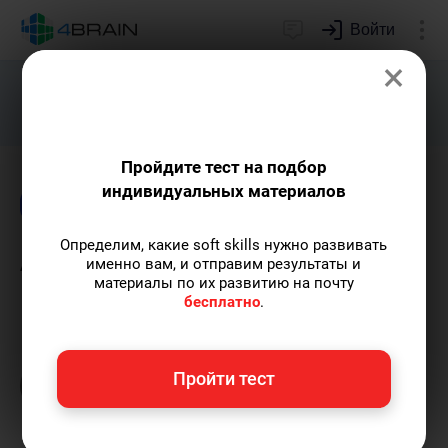
Войти
×
Подарим индивидуальный план
развития soft skills.
Получить...
Пройдите тест на подбор
индивидуальных материалов
Блог
Непознанное
Психология
Определим, какие soft skills нужно развивать
Апофения
именно вам, и отправим результаты и
материалы по их развитию на почту
бесплатно
.
Евгений Буянов
— автор-популяризатор
экспертных знаний, сооснователь проекта,
преподаватель МГУ имени М.В. Ломоносова.
Пройти тест
Пишу статьи по теме
«Непознанное»
и не
только, а также рекомендую курс
«Когнитивистика»
.