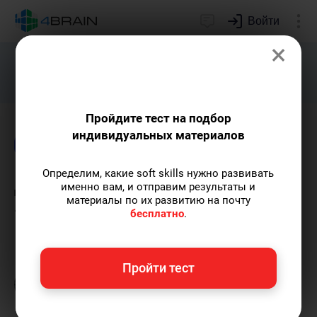
Войти
×
Подарим индивидуальный план
развития soft skills.
Получить...
Пройдите тест на подбор
индивидуальных материалов
Блог
Образование
Определим, какие soft skills нужно развивать
Девять академических
именно вам, и отправим результаты и
материалы по их развитию на почту
«мягких» навыков
бесплатно
.
Григорий Кшеминский
— автор статей.
Пройти тест
Пишу статьи по теме
«Образование»
и не
только, а также рекомендую курс
«Лучшие
техники самообразования»
.