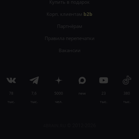
Купить в подарок
Корп. клиентам
b2b
Партнёрам
Правила перепечатки
Вакансии
78
7,6
5000
new
23
380
×
тыс.
тыс.
чел.
тыс.
тыс.
Научитесь учиться легко и эффективно на
онлайн-курсе «Лучшие техники
самообразования»
.
4BRAIN.RU
© 2012-2026
Узнать подробности