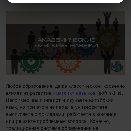
Любое образование, даже классическое, косвенно
влияет на развитие
«мягких» навыков
(soft skills).
Например, вы лингвист и изучаете китайский
язык, но при этом на парах в университете
выступаете с докладами, работаете в команде
или решаете проблемные вопросы. Конечно,
традиционная система образования не