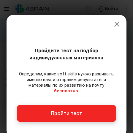
Войти
×
Подарим индивидуальный план
развития soft skills.
Получить...
Пройдите тест на подбор
Задание-кейс
индивидуальных материалов
В этом задании вам нужно внимательно
Определим, какие soft skills нужно развивать
прочитать текст и ответить на вопросы под ним.
именно вам, и отправим результаты и
материалы по их развитию на почту
Нажмите "Начать", чтобы открыть кейс.
бесплатно
.
На весь экран
Пройти тест