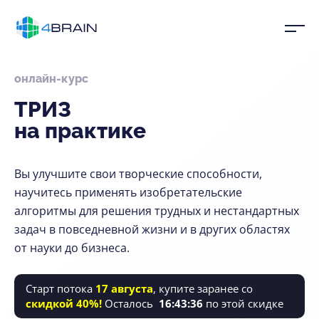
онлайн-курс
ТРИЗ
на практике
Вы улучшите свои творческие способности,
научитесь применять изобретательские
алгоритмы для решения трудных и нестандартных
задач в повседневной жизни и в других областях
от науки до бизнеса.
Старт потока
17 августа
, купите заранее со
скидкой 40%!
Осталось
16
:
43
:
34
по этой скидке