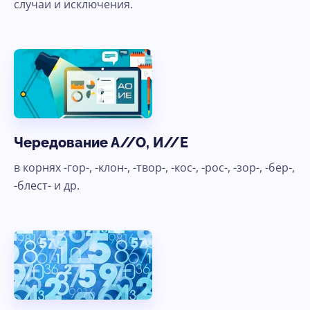
случаи и исключения.
Чередование А//О, И//Е
в корнях -гор-, -клон-, -твор-, -кос-, -рос-, -зор-, -бер-,
-блест- и др.