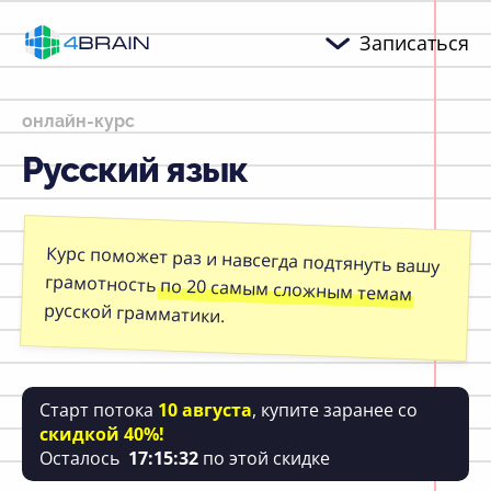
Записаться
онлайн-курс
Русский
язык
Курс поможет раз и навсегда подтянуть вашу
грамотность
по 20 самым сложным темам
русской грамматики.
Старт потока
10 августа
, купите заранее со
скидкой 40%!
Осталось
17
:
15
:
31
по этой скидке