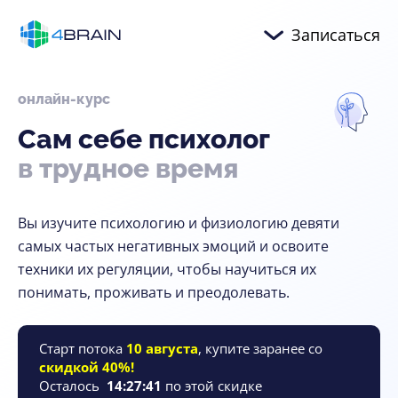
Записаться
онлайн-курс
Сам
себе
психолог
в трудное
время
Вы изучите психологию и физиологию девяти
самых частых негативных эмоций и освоите
техники их регуляции, чтобы научиться их
понимать, проживать и преодолевать.
Старт потока
10 августа
, купите заранее со
скидкой 40%!
Осталось
14
:
27
:
39
по этой скидке