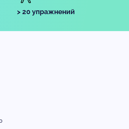
> 20 упражнений
ю