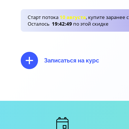
Старт потока
10 августа
, купите заранее 
Осталось
19
:
42
:
47
по этой скидке
Записаться на курс