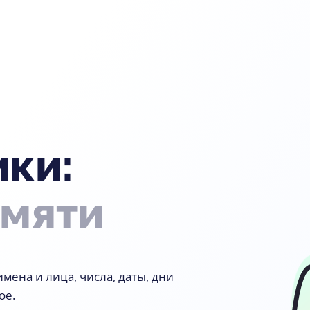
ки:
амяти
мена и лица, числа, даты, дни
ое.