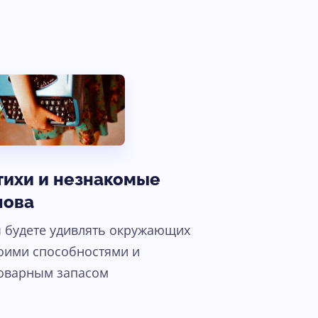
тихи и незнакомые
лова
 будете удивлять окружающих
оими способностями и
оварным запасом