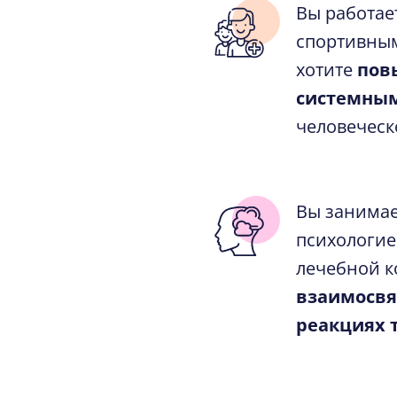
Вы работае
спортивным
хотите
пов
системны
человеческ
Вы занимае
психологие
лечебной к
взаимосвя
реакциях 