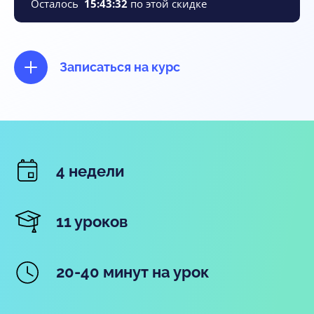
Осталось
15
:
43
:
31
по этой скидке
Записаться на курс
4 недели
11 уроков
20-40 минут на урок