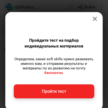
Войти
×
Подарим индивидуальный план
развития soft skills.
Получить...
Пройдите тест на подбор
индивидуальных материалов
Блог
Тесты
Образование
Психология
Определим, какие soft skills нужно развивать
Преимущества и
именно вам, и отправим результаты и
материалы по их развитию на почту
недостатки различных
бесплатно
.
типов тестов: как выбрать
свой инструмент для роста?
Пройти тест
Елена Ланта
— автор-популяризатор