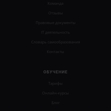
Команда
Отзывы
Правовые документы
IT деятельность
Словарь самообразования
Контакты
ОБУЧЕНИЕ
×
Научитесь анализировать информацию и
Тарифы
распознавать манипуляции на
онлайн-программе
Онлайн-курсы
Критическое мышление
.
Узнать подробности
Блог