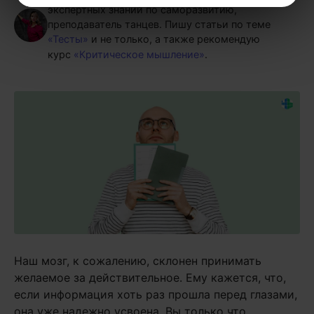
экспертных знаний по саморазвитию,
преподаватель танцев.
Пишу статьи по теме
«Тесты»
и не только, а также рекомендую
курс
«Критическое мышление»
.
Наш мозг, к сожалению, склонен принимать
желаемое за действительное. Ему кажется, что,
если информация хоть раз прошла перед глазами,
она уже надежно усвоена. Вы только что