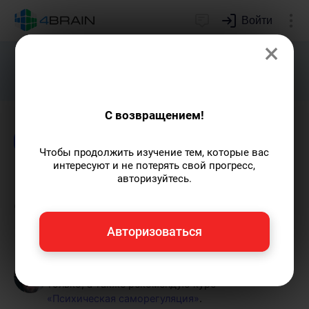
Войти
×
Подарим индивидуальный план
развития soft skills.
Получить...
С возвращением!
Блог
Психология
Чтобы продолжить изучение тем, которые вас
интересуют и не потерять свой прогресс,
Панические атаки:
авторизуйтесь.
симптомы и лечение
Авторизоваться
Григорий Кшеминский
— автор статей.
Пишу статьи по теме
«Психология»
и не
только, а также рекомендую курс
«Психическая саморегуляция»
.