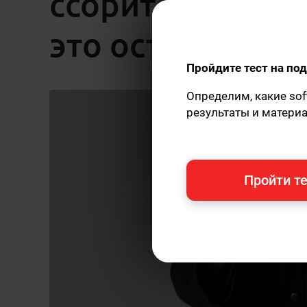
ссоритесь из-за
это остановить
Пройдите тест на п
Определим, какие sof
результаты и матери
Пройти те