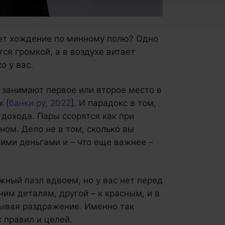
ает хождение по минному полю? Одно
тся громкой, а в воздухе витает
о у вас.
 занимают первое или второе место в
 [
банки.ру, 2022
]. И парадокс в том,
 дохода. Пары ссорятся как при
ном. Дело не в том, сколько вы
этими деньгами и – что еще важнее –
жный пазл вдвоем, но у вас нет перед
ним деталям, другой – к красным, и в
тывая раздражение. Именно так
 правил и целей.