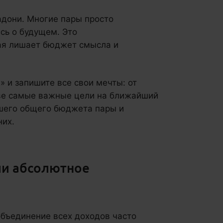
ладони. Многие пары просто
сь о будущем. Это
рая лишает бюджет смысла и
м
» и запишите все свои мечты: от
две самые важные цели на ближайший
ашего общего бюджета пары и
них.
ли абсолютное
объединение всех доходов часто