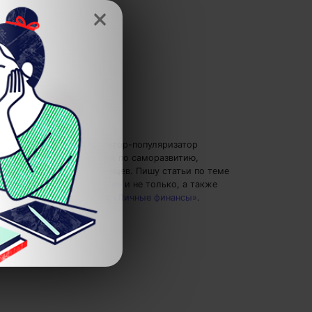
×
Елена Ланта
— автор-популяризатор
экспертных знаний по саморазвитию,
преподаватель танцев.
Пишу статьи по теме
«Финансы и деньги»
и не только, а также
рекомендую курс
«Личные финансы»
.