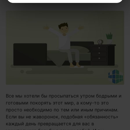
Все мы хотели бы просыпаться утром бодрыми и
готовыми покорять этот мир, а кому-то это
просто необходимо по тем или иным причинам.
Если вы не жаворонок, подобная «обязанность»
каждый день превращается для вас в