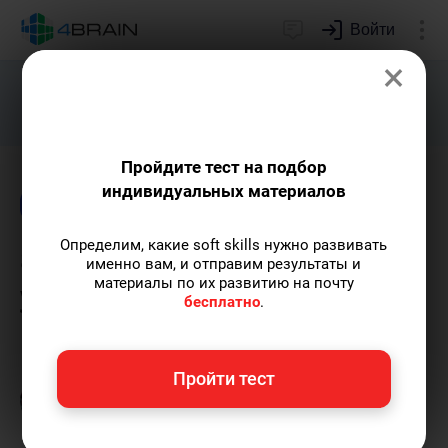
Войти
×
Подарим индивидуальный план
развития soft skills.
Получить...
Пройдите тест на подбор
индивидуальных материалов
Блог
Time management
Определим, какие soft skills нужно развивать
8 лайфхаков, чтобы стать
именно вам, и отправим результаты и
материалы по их развитию на почту
утренним человеком
бесплатно
.
Максим Полгин
— автор статей.
Пишу
Пройти тест
статьи по теме
«Time management»
и не
только, а также рекомендую курс
«Психическая саморегуляция»
.