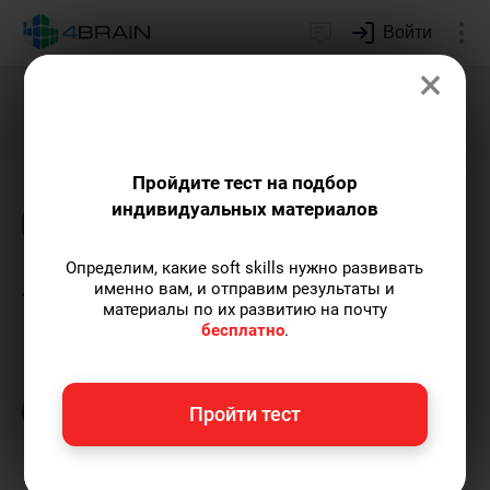
Войти
×
Подарим индивидуальный план
развития soft skills.
Получить...
Пройдите тест на подбор
индивидуальных материалов
Блог
Новости и события
Психология
Определим, какие soft skills нужно развивать
Любовь, 4BRAIN и soft skills
именно вам, и отправим результаты и
материалы по их развитию на почту
бесплатно
.
Полина Груданова
— pr-менеджер 4brain,
профессиональный психолог.
Пишу статьи
по теме
«Новости и события»
и не только, а
Пройти тест
также рекомендую курс
«Лучшие техники
самообразования»
.