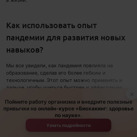
в жизни.
Как использовать опыт
пандемии для развития новых
навыков?
Мы все увидели, как пандемия повлияла на
образование, сделав его более гибким и
технологичным. Этот опыт можно применять и
дальше, чтобы учиться быстрее и эффективнее.
×
Попробуйте
такие подходы:
Поймите работу организма и внедрите полезные
привычки на
онлайн-курсе «Биохакинг: здоровье
Овладейте цифровыми инструментами
– это
по науке»
.
поможет оставаться конкурентоспособными.
Узнать подробности
Изучайте soft skills
– коммуникация,