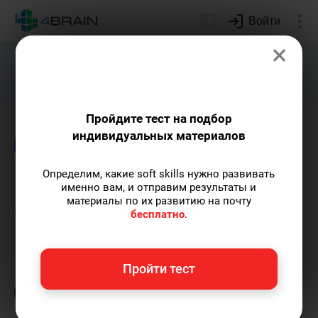
Войти
×
Подарим индивидуальный план
развития soft skills.
Получить...
Пройдите тест на подбор
индивидуальных материалов
Блог
Образование
Психология
Определим, какие soft skills нужно развивать
Как пандемия повлияла на
именно вам, и отправим результаты и
материалы по их развитию на почту
саморазвитие
бесплатно
.
Елена Ланта
— автор-популяризатор
Пройти тест
экспертных знаний по саморазвитию,
преподаватель танцев.
Пишу статьи по теме
«Образование»
и не только, а также