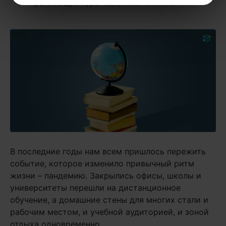
рекомендую курс
«Здоровье человека»
.
В последние годы нам всем пришлось пережить
событие, которое изменило привычный ритм
жизни – пандемию. Закрылись офисы, школы и
университеты перешли на дистанционное
обучение, а домашние стены для многих стали и
рабочим местом, и учебной аудиторией, и зоной
отдыха одновременно.