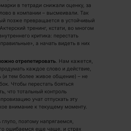
омарки в тетради снижали оценку, за
слово в компании – высмеивали. Так
рый позже превращается в устойчивый
Актерский тренинг, кстати, во многом
внутреннего критика: перестать
правильные», а начать видеть в них
 можно отрепетировать
. Нам кажется,
 продумать каждое слово и действие,
ь (и тем более живое общение) – не
бок. Чтобы перестать бояться
ь, что тотальный контроль
провизацию учат отпускать эту
кое внимание к текущему моменту.
 глупо, поэтому напрягаемся,
ого ошибаемся еще чаще, и страх