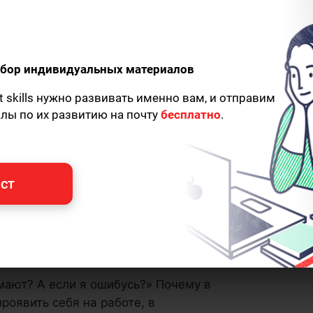
одбор индивидуальных материалов
t skills нужно развивать именно вам, и отправим
алы по их развитию на почту
бесплатно
.
ст
мают? А если я ошибусь?» Почему в
роявить себя на работе, в