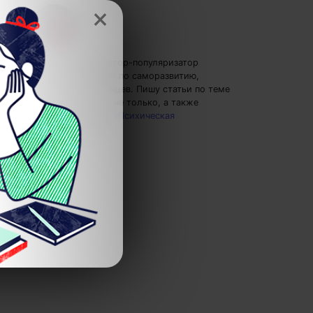
×
Елена Ланта
— автор-популяризатор
экспертных знаний по саморазвитию,
преподаватель танцев.
Пишу статьи по теме
«Креативность»
и не только, а также
рекомендую курс
«Психическая
саморегуляция»
.