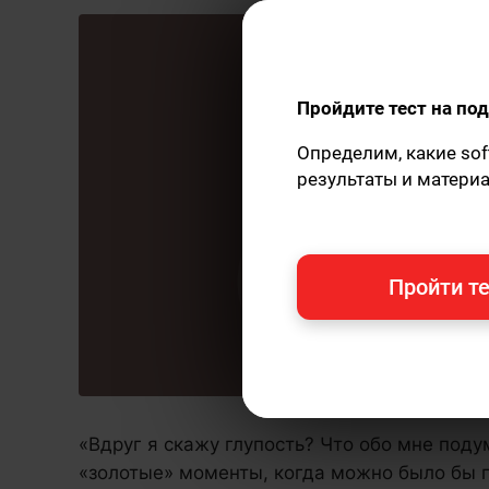
Пройдите тест на п
Определим, какие sof
результаты и матери
Пройти те
«Вдруг я скажу глупость? Что обо мне поду
«золотые» моменты, когда можно было бы п