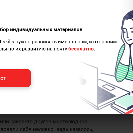
одбор индивидуальных материалов
t skills нужно развивать именно вам, и отправим
алы по их развитию на почту
бесплатно
.
ст
у или какое-то другое многолюдное
твовали себя неловко, ведь казалось,