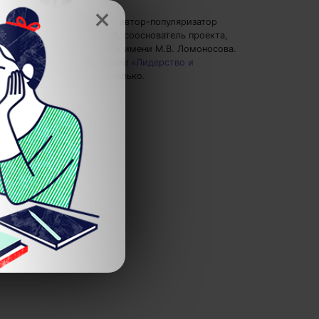
×
Евгений Буянов
— автор-популяризатор
экспертных знаний, сооснователь проекта,
преподаватель МГУ имени М.В. Ломоносова.
Пишу статьи по теме
«Лидерство и
отношения»
и не только.