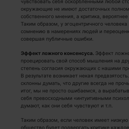
чувствовать себя оскорбленными любой сто
окружающие не имеют достаточных полном
собственного мнения, а критика, вероятнее 
Таким образом, у эгоцентричного человека
сомнению в намерениях людей и переоценке
совершая публичные ошибки.
Эффект ложного консенсуса.
Эффект ложно
проецировать свой способ мышления на др
степень согласия окружающих с нашими пр
В результате возникает некая предвзятост
склонны думать, что другие всегда не прочь 
итог, мы не просто ошибаемся, а вырабат
себя превосходными «интуитивными психоло
думают, как они себя чувствуют и т.п.
Таким образом, если человек имеет низку
общество будет подвергать критике каждое