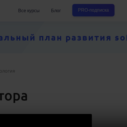
PRO-подписка
Все курсы
Блог
ьный план развития soft
ология
тора