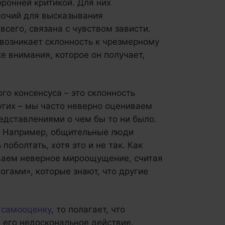
ронней критикой. Для них
очий для высказывания
всего, связана с чувством зависти.
 возникает склонность к чрезмерному
 внимания, которое он получает,
го консенсуса – это склонность
угих – мы часто неверно оцениваем
едставлениями о чем бы то ни было.
ь. Например, общительные люди
поболтать, хотя это и не так. Как
ываем неверное мироощущение, считая
гами», которые знают, что другие
ю
самооценку
, то полагает, что
 его недоскональное действие.