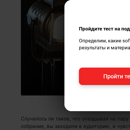
Пройдите тест на п
Определим, какие sof
результаты и матери
Пройти те
Случалось ли такое, что опаздывая на пар
собрание, вы заходили в аудиторию, и чувс