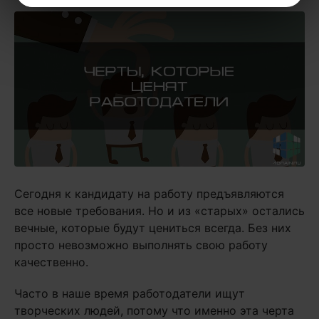
Сегодня к кандидату на работу предъявляются
все новые требования. Но и из «старых» остались
вечные, которые будут цениться всегда. Без них
просто невозможно выполнять свою работу
качественно.
Часто в наше время работодатели ищут
творческих людей, потому что именно эта черта