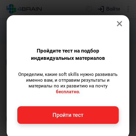
Войти
×
Подарим индивидуальный план
развития soft skills.
Получить...
Пройдите тест на подбор
индивидуальных материалов
Блог
Лидерство и отношения
Бизнес и м
Определим, какие soft skills нужно развивать
Черты, которые ценят
именно вам, и отправим результаты и
материалы по их развитию на почту
работодатели
бесплатно
.
Григорий Кшеминский
— автор статей.
Пройти тест
Пишу статьи по теме
«Лидерство и
отношения»
и не только.