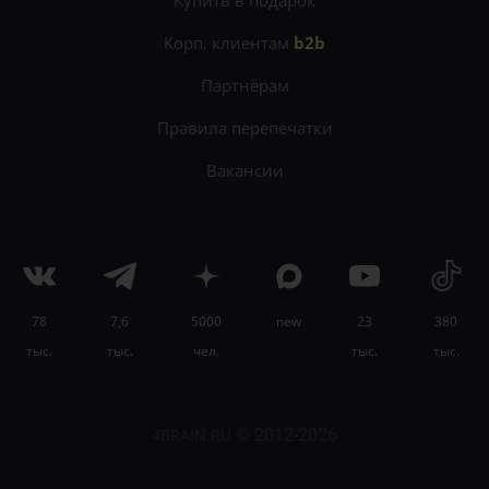
Корп. клиентам
b2b
Партнёрам
Правила перепечатки
Вакансии
78
7,6
5000
new
23
380
×
тыс.
тыс.
чел.
тыс.
тыс.
Научитесь красиво писать и рассказывать
истории на
онлайн-курсе «Сторителлинг»
.
4BRAIN.RU
© 2012-2026
Узнать подробности