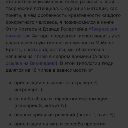
стараетесь максимально полно раскрыть свой
творческий потенциал. С одной из методик, как
понять, в чем особенность креативности каждого
конкретного человека, я познакомился в книге
Отто Крегера и Дэвида Голдстейна «
Творческая
личность
». Авторы предлагают использовать уже
давно известную типологию личности Майерс-
Бриггс, о которой, кстати, мы обязательно
напишем на
4brain
в скором времени (а пока
ссылка на Википедию
). В этой типологии люди
делятся на 16 типов в зависимости от:
ориентации сознания (экстраверт E,
интроверт I);
способа сбора и обработки информации
(сенсорик S, интуит N);
основы принятия решений (логик T, этик F);
ориентации на мир и способа принятия