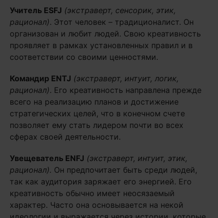
Учитель
ESFJ
(экстраверт, сенсорик, этик,
рационал)
. Этот человек – традиционалист. Он
организован и любит людей. Свою креативность
проявляет в рамках установленных правил и в
соответствии со своими ценностями.
Командир
ENTJ
(экстраверт, интуит, логик,
рационал)
. Его креативность направлена прежде
всего на реализацию планов и достижение
стратегических целей, что в конечном счете
позволяет ему стать лидером почти во всех
сферах своей деятельности.
Увещеватель
ENFJ
(экстраверт, интуит, этик,
рационал).
Он предпочитает быть среди людей,
так как аудитория заряжает его энергией. Его
креативность обычно имеет неосязаемый
характер. Часто она основывается на некой
идеологии и выражается через истории, которые