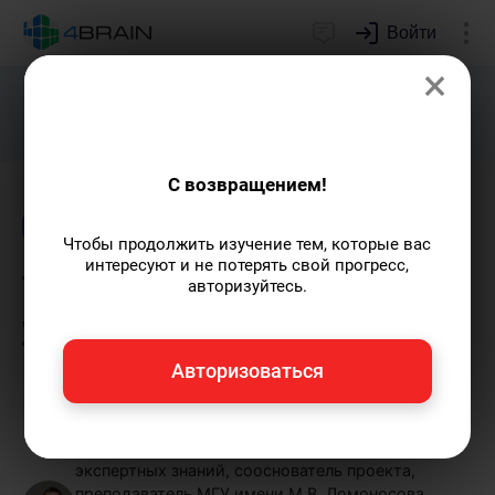
Войти
×
Подарим индивидуальный план
развития soft skills.
Получить...
С возвращением!
Блог
Тесты
Креативность
Чтобы продолжить изучение тем, которые вас
интересуют и не потерять свой прогресс,
Творческая личность -
авторизуйтесь.
узнайте свой тип
креативности
Авторизоваться
Евгений Буянов
— автор-популяризатор
экспертных знаний, сооснователь проекта,
преподаватель МГУ имени М.В. Ломоносова.