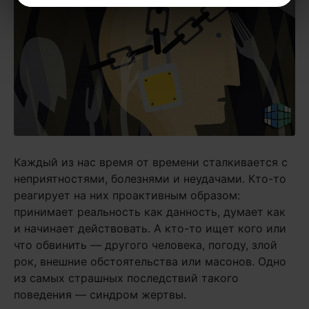
Каждый из нас время от времени сталкивается с
неприятностями, болезнями и неудачами. Кто-то
реагирует на них проактивным образом:
принимает реальность как данность, думает как
и начинает действовать. А кто-то ищет кого или
что обвинить — другого человека, погоду, злой
рок, внешние обстоятельства или масонов. Одно
из самых страшных последствий такого
поведения — синдром жертвы.