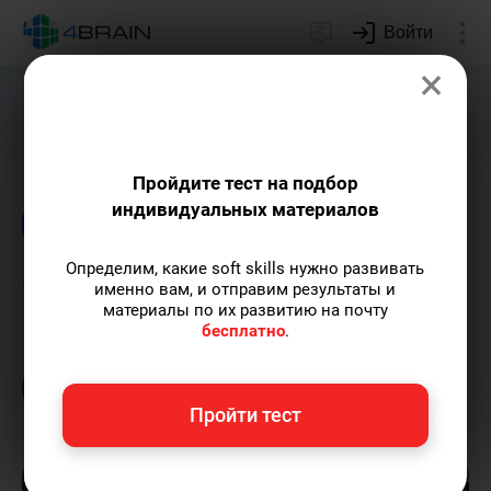
Войти
×
Подарим индивидуальный план
развития soft skills.
Получить...
Пройдите тест на подбор
индивидуальных материалов
Блог
Психология
Определим, какие soft skills нужно развивать
Синдром жертвы
именно вам, и отправим результаты и
материалы по их развитию на почту
бесплатно
.
Григорий Кшеминский
— автор статей.
Пишу статьи по теме
«Психология»
и не
только.
Пройти тест