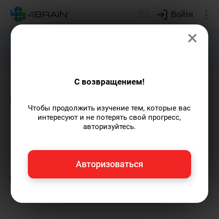
Войти
×
Подарим индивидуальный план
развития soft skills.
Получить...
С возвращением!
Блог
Психология
Чтобы продолжить изучение тем, которые вас
интересуют и не потерять свой прогресс,
Преодоление страха
авторизуйтесь.
Григорий Кшеминский
— автор статей.
Авторизоваться
Пишу статьи по теме
«Психология»
и не
только, а также рекомендую курс
«Психическая саморегуляция»
.