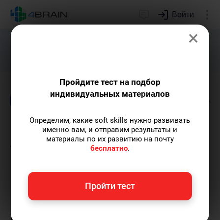
Войти
×
Подарим индивидуальный план
развития soft skills.
Получить...
Пройдите тест на подбор
индивидуальных материалов
Блог
Книги и учебники
Краткие содержа
Определим, какие soft skills нужно развивать
Малкольм Гладуэлл
именно вам, и отправим результаты и
материалы по их развитию на почту
«Переломный момент. Как
бесплатно
.
незначительные
изменения приводят к
Пройти тест
глобальным переменам» -
краткое содержание