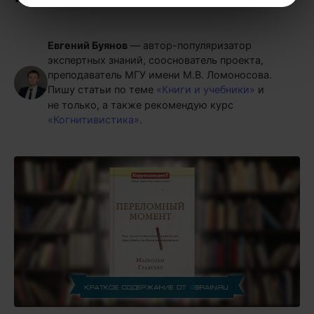
Евгений Буянов
— автор-популяризатор
экспертных знаний, сооснователь проекта,
преподаватель МГУ имени М.В. Ломоносова.
Пишу статьи по теме
«Книги и учебники»
и
не только, а также рекомендую курс
«Когнитивистика»
.