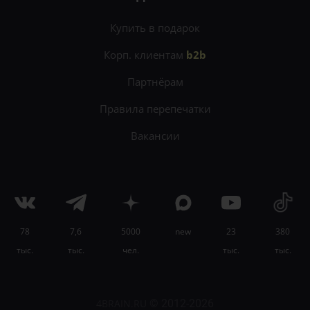
Купить в подарок
Корп. клиентам
b2b
Партнёрам
Правила перепечатки
Вакансии
78
7,6
5000
new
23
380
×
тыс.
тыс.
чел.
тыс.
тыс.
Быcтрее и лучше изучайте языки с
онлайн-
курсом «Эффективное изучение иностранных
языков»
.
4BRAIN.RU
© 2012-2026