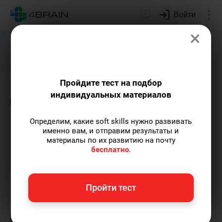
Войти
×
Подарим индивидуальный план
развития soft skills.
Получить...
Пройдите тест на подбор
индивидуальных материалов
Блог
Риторика и письмо
Определим, какие soft skills нужно развивать
Как перевести лексику из
именно вам, и отправим результаты и
материалы по их развитию на почту
пассивного словарного
бесплатно
.
запаса в активный?
Пройти тест
Марк Брайт
— автор статей.
Пишу статьи по
теме
«Риторика и письмо»
и не только, а
также рекомендую курс
«Эффективное