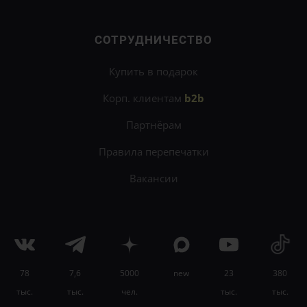
СОТРУДНИЧЕСТВО
Купить в подарок
Корп. клиентам
b2b
Партнёрам
Правила перепечатки
Вакансии
78
7,6
5000
new
23
380
×
тыс.
тыс.
чел.
тыс.
тыс.
Научитесь общаться, быть душой компании и