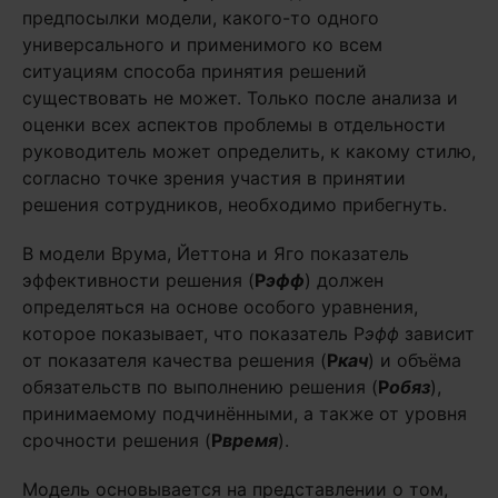
предпосылки модели, какого-то одного
универсального и применимого ко всем
ситуациям способа принятия решений
существовать не может. Только после анализа и
оценки всех аспектов проблемы в отдельности
руководитель может определить, к какому стилю,
согласно точке зрения участия в принятии
решения сотрудников, необходимо прибегнуть.
В модели Врума, Йеттона и Яго показатель
эффективности решения (
Р
эфф
) должен
определяться на основе особого уравнения,
которое показывает, что показатель Р
эфф
зависит
от показателя качества решения (
Р
кач
) и объёма
обязательств по выполнению решения (
Р
обяз
),
принимаемому подчинёнными, а также от уровня
срочности решения (
Р
время
).
Модель основывается на представлении о том,