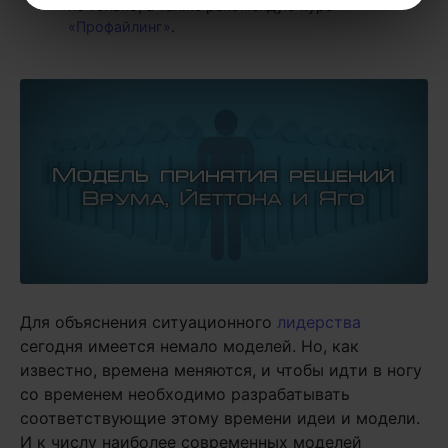
не только, а также рекомендую курс
«Профайлинг»
.
Для объяснения ситуационного
лидерства
сегодня имеется немало моделей. Но, как
известно, времена меняются, и чтобы идти в ногу
со временем необходимо разрабатывать
соответствующие этому времени идеи и модели.
И к числу наиболее современных моделей