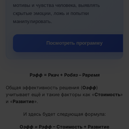
мотивы и чувства человека, выявлять
скрытые эмоции, ложь и попытки
манипулировать.
Посмотреть программу
Р
эфф
= Р
кач
+ Р
обяз –
Р
время
Общая эффективность решения (
О
эфф
)
учитывает ещё и такие факторы как «
Стоимость
»
и «
Развитие
».
И здесь будет следующая формула:
О
эфф =
Р
эфф
– Стоимость + Развитие