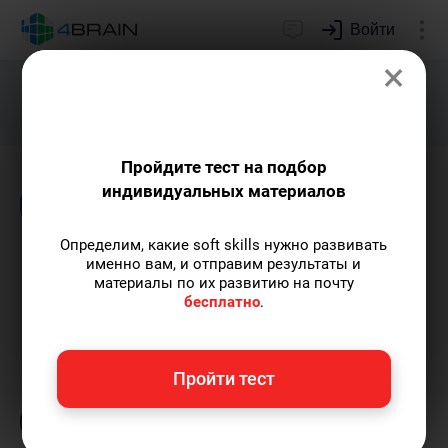
Войти
×
Подарим индивидуальный план
развития soft skills.
Получить...
Пройдите тест на подбор
индивидуальных материалов
Блог
Лидерство и отношения
Бизнес и м
Определим, какие soft skills нужно развивать
Модель принятия решений
именно вам, и отправим результаты и
материалы по их развитию на почту
Врума, Йеттона и Яго
бесплатно
.
Кирилл Ногалес
— главред-популяризатор
Пройти тест
экспертных знаний с опытом более 12 лет,
главред 4brain, путешественник.
Пишу
статьи по теме
«Лидерство и отношения»
и