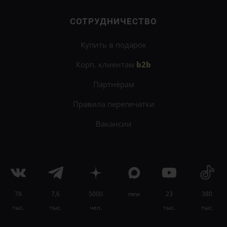
СОТРУДНИЧЕСТВО
Купить в подарок
Корп. клиентам
b2b
Партнёрам
Правила перепечатки
Вакансии
78
7,6
5000
new
23
380
×
тыс.
тыс.
чел.
тыс.
тыс.
Развивайте мышление, память, логику и