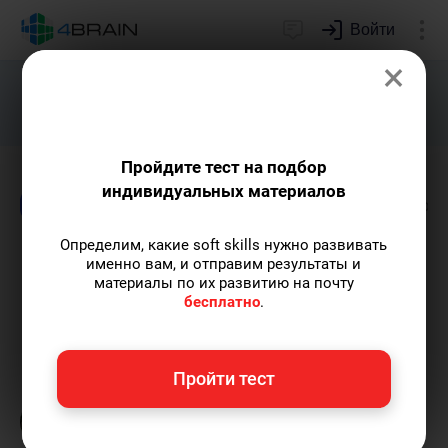
Войти
×
Подарим индивидуальный план
развития soft skills.
Получить...
Пройдите тест на подбор
индивидуальных материалов
Блог
Внимание и память
Здоровье и кра
Определим, какие soft skills нужно развивать
Как сохранять ясность ума:
именно вам, и отправим результаты и
материалы по их развитию на почту
15 отличных способов
бесплатно
.
Кирилл Ногалес
— главред-популяризатор
Пройти тест
экспертных знаний с опытом более 12 лет,
главред 4brain, путешественник.
Пишу
статьи по теме
«Внимание и память»
и не