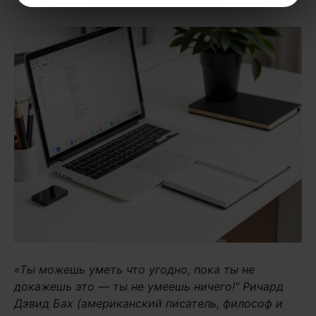
«Ты можешь уметь что угодно, пока ты не
докажешь это — ты не умеешь ничего!" Ричард
Дэвид Бах (американский писатель, философ и