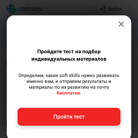
Войти
×
Подарим индивидуальный план
развития soft skills.
Получить...
Пройдите тест на подбор
индивидуальных материалов
Блог
Риторика и письмо
Бизнес и марке
Определим, какие soft skills нужно развивать
Как писать продающие
именно вам, и отправим результаты и
материалы по их развитию на почту
тексты
бесплатно
.
Лилия Шайхатарова
— автор статей и
Пройти тест
уроков.
Пишу статьи по теме
«Риторика и
письмо»
и не только, а также рекомендую
курс
«Сторителлинг»
.