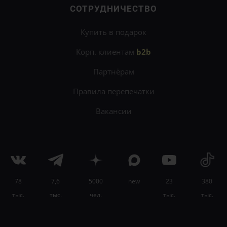
СОТРУДНИЧЕСТВО
Купить в подарок
Корп. клиентам
b2b
Партнёрам
Правила перепечатки
Вакансии
78
7,6
5000
new
23
380
×
тыс.
тыс.
чел.
тыс.
тыс.
Научитесь красиво писать и рассказывать
истории на
онлайн-курсе «Сторителлинг»
.