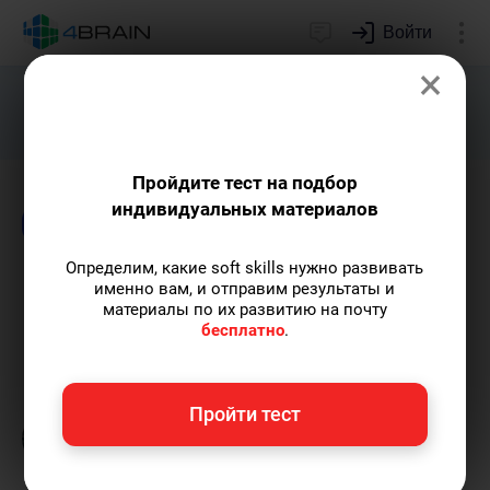
Войти
×
Подарим индивидуальный план
развития soft skills.
Получить...
Пройдите тест на подбор
индивидуальных материалов
Блог
Психология
Определим, какие soft skills нужно развивать
Как выражать свои эмоции
именно вам, и отправим результаты и
материалы по их развитию на почту
и не стать манипулятором
бесплатно
.
Григорий Кшеминский
— автор статей.
Пройти тест
Пишу статьи по теме
«Психология»
и не
только, а также рекомендую курс
«Профайлинг»
.