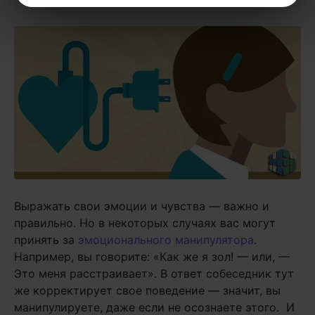
Выражать свои эмоции и чувства — важно и
правильно. Но в некоторых случаях вас могут
принять за
эмоционального манипулятора
.
Например, вы говорите: «Как же я зол! — или, —
Это меня расстраивает». В ответ собеседник тут
же корректирует свое поведение — значит, вы
манипулируете, даже если не осознаете этого. И