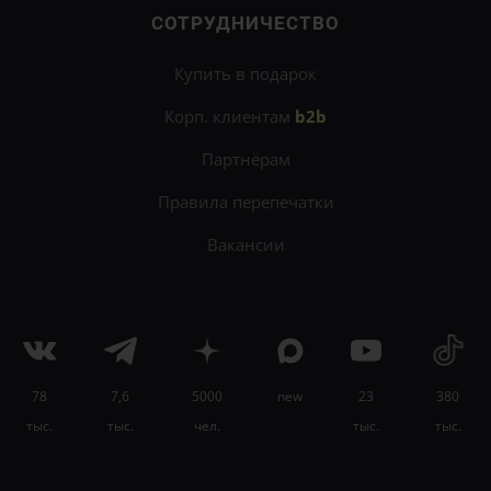
СОТРУДНИЧЕСТВО
Купить в подарок
Корп. клиентам
b2b
Партнёрам
Правила перепечатки
Вакансии
78
7,6
5000
new
23
380
×
тыс.
тыс.
чел.
тыс.
тыс.
Понимайте лучше поведение людей с помощью
онлайн-программы «Профайлинг»
.