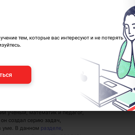
чение тем, которые вас интересуют и не потерять
изуйтесь.
ться
ий ученый, математик и педагог,
 он создал серию задач,
в уме. В данном
разделе
,