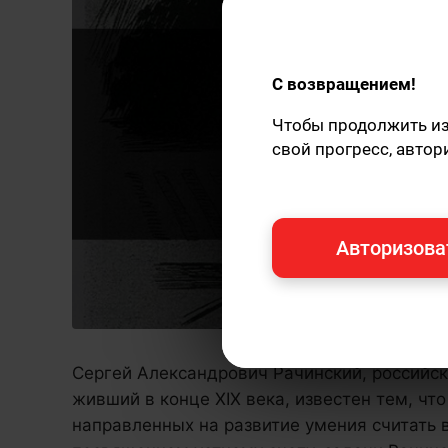
С возвращением!
Чтобы продолжить изу
свой прогресс, автор
Авторизова
Сергей Александрович Рачинский, российск
живший в конце XIX века, известен тем, что
направленных на развитие умения считать 