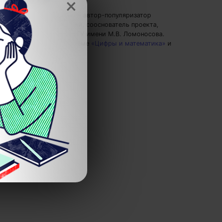
×
Евгений Буянов
— автор-популяризатор
экспертных знаний, сооснователь проекта,
преподаватель МГУ имени М.В. Ломоносова.
Пишу статьи по теме
«Цифры и математика»
и
не только.