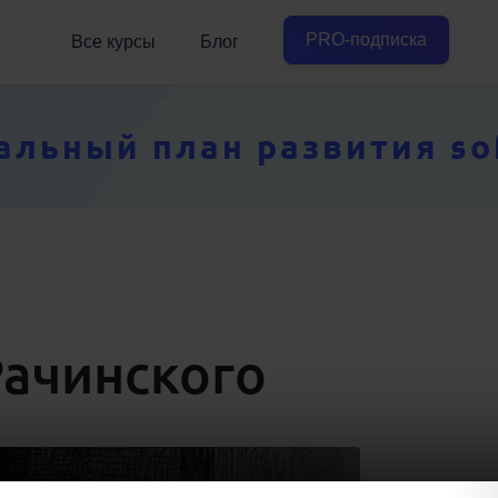
PRO-подписка
Все курсы
Блог
ьный план развития soft
ачинского