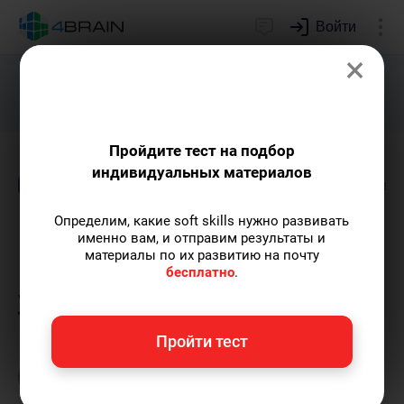
Войти
×
Подарим индивидуальный план
развития soft skills.
Получить...
Пройдите тест на подбор
индивидуальных материалов
Блог
Лидерство и отношения
Образован
Определим, какие soft skills нужно развивать
Волонтерство: что это,
именно вам, и отправим результаты и
материалы по их развитию на почту
польза, как принять
бесплатно
.
участие
Пройти тест
Марк Брайт
— автор статей.
Пишу статьи по
теме
«Лидерство и отношения»
и не только.