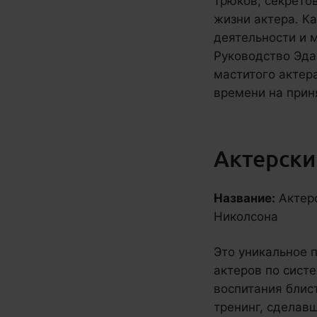
трюков, секрето
жизни актера. Ка
деятельности и м
Руководство Эда
маститого актер
времени на прин
Актерски
Название:
Актерс
Николсона
Это уникальное 
актеров по сист
воспитания блис
тренинг, сделав