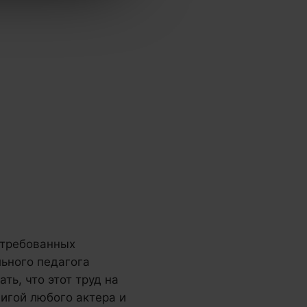
стребованных
льного педагога
ть, что этот труд на
игой любого актера и