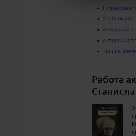
Гимнастика ч
Учебник рит
Актерский тр
Актерский т
Теория эпиче
Работа ак
Станисла
Э
п
К
п