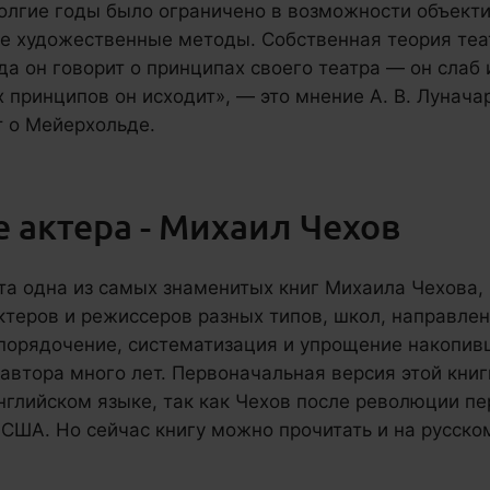
олгие годы было ограничено в возможности объекти
е художественные методы. Собственная теория те
гда он говорит о принципах своего театра — он сла
их принципов он исходит», — это мнение А. В. Лунач
т о Мейерхольде.
е актера - Михаил Чехов
та одна из самых знаменитых книг Михаила Чехова,
ктеров и режиссеров разных типов, школ, направлен
порядочение, систематизация и упрощение накопив
 автора много лет. Первоначальная версия этой кни
нглийском языке, так как Чехов после революции пе
 США. Но сейчас книгу можно прочитать и на русско