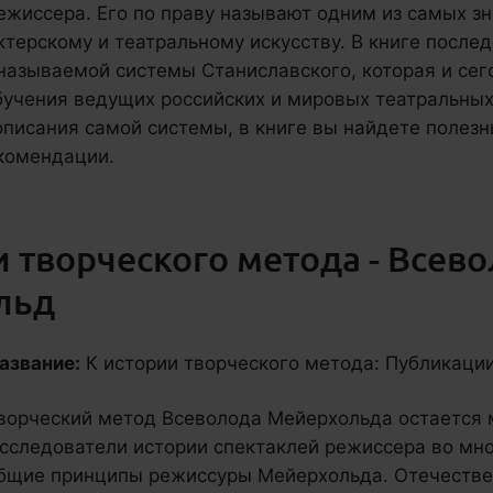
ежиссера. Его по праву называют одним из самых з
ктерскому и театральному искусству. В книге после
называемой системы Станиславского, которая и сег
бучения ведущих российских и мировых театральных
описания самой системы, в книге вы найдете полез
комендации.
и творческого метода - Всев
льд
азвание:
К истории творческого метода: Публикации
ворческий метод Всеволода Мейерхольда остается
сследователи истории спектаклей режиссера во мн
бщие принципы режиссуры Мейерхольда. Отечестве