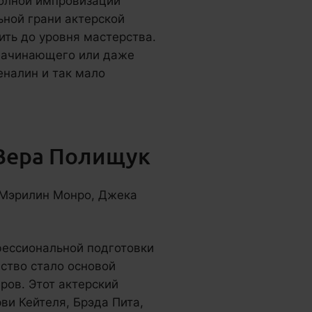
полной импровизации
ьной грани актерской
ить до уровня мастерства.
 начинающего или даже
еналин и так мало
 Вера Полищук
 Мэрилин Монро, Джека
фессиональной подготовки
ство стало основой
ров. Этот актерский
ви Кейтеля, Брэда Пита,