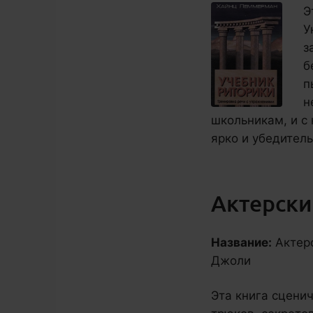
Э
У
з
б
п
н
школьникам, и с
ярко и убедитель
Актерский
Название:
Актерс
Джоли
Эта книга сценич