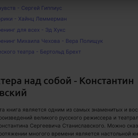
увств - Сергей Гиппиус
орики - Хайнц Леммерман
енинг для всех - Эд Хукс
ренинг Михаила Чехова - Вера Полищук
ского театра - Бертольд Брехт
тера над собой - Константин
вский
та книга является одним из самых знаменитых и во
роизведений великого русского режиссера и театра
онстантина Сергеевича Станиславского. Можно сказа
ротяжении многого времени является настольной кн