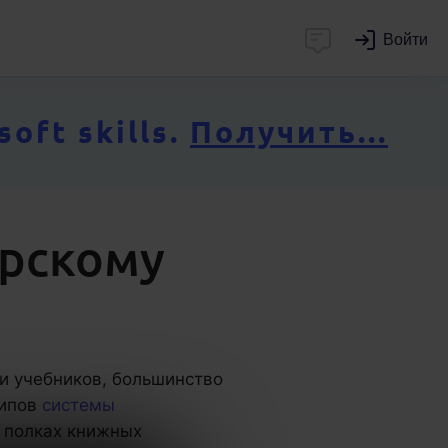
Войти
ft skills.
Получить...
ерскому
и учебников, большинство
ципов
системы
а полках книжных