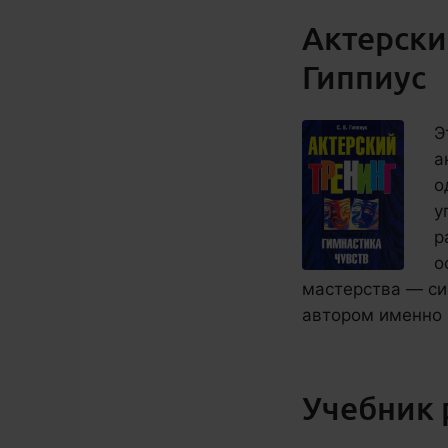
Актерский
Гиппиус
Э
а
о
у
р
о
мастерства — си
автором именно 
Учебник 