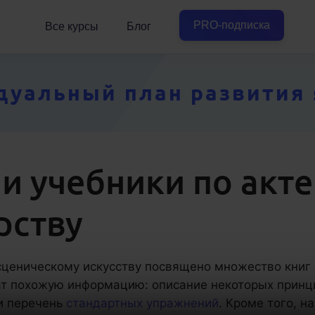
PRO-подписка
Все курсы
Блог
уальный план развития so
 и учебники по акт
рству
сценическому искусству посвящено множество книг 
ат похожую информацию: описание некоторых прин
и перечень
стандартных упражнений
. Кроме того, н