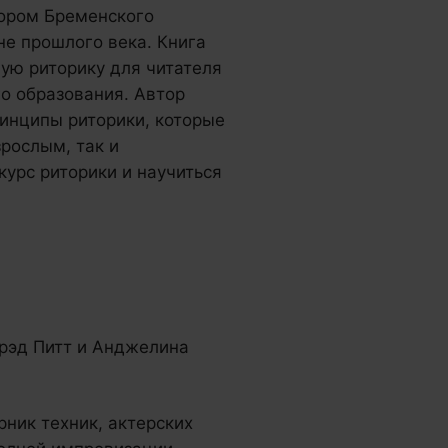
сором Бременского
е прошлого века. Книга
ую риторику для читателя
го образования. Автор
инципы риторики, которые
рослым, так и
урс риторики и научиться
Брэд Питт и Анджелина
рник техник, актерских