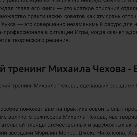
в и рабочих идей на все случаи непредсказуемой и 
ждая глава его книги — это краткое описание отдел
ножество практических советов как эту грань отточ
 Хукса — это совершенно незаменимый ресурс для
а-профессионала в ситуации Игры, когда скачет адр
ятие творческого решения.
й тренинг Михаила Чехова -
кий тренинг Михаила Чехова, сделавший звездами
пособие поможет вам на практике освоить опыт про
еме великого режиссера Михаила Чехова, чье творче
тательной плеяды отечественных и зарубежных акте
ший звездами Мэрилин Монро, Джека Николсона, Хар