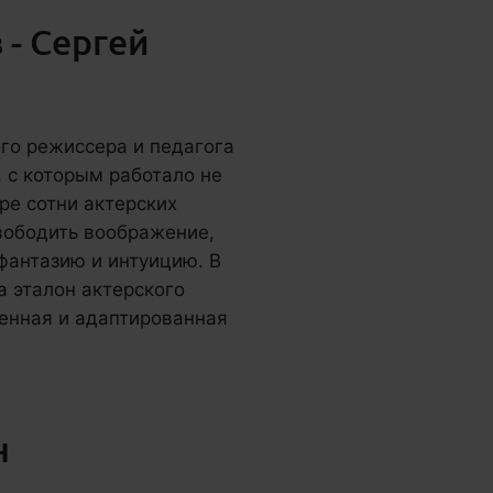
 - Сергей
ого режиссера и педагога
 с которым работало не
ре сотни актерских
вободить воображение,
фантазию и интуицию. В
а эталон актерского
енная и адаптированная
н