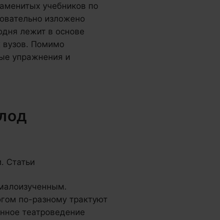
наменитых учебников по
довательно изложено
одня лежит в основе
 вузов. Помимо
ные упражнения и
олод
. Статьи
 малоизученным.
огом по-разному трактуют
нное театроведение