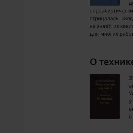
д
нереалистически
отрицалась. «Ко
не знает, из как
для многих рабо
О техник
Э
а
У
у
а
в