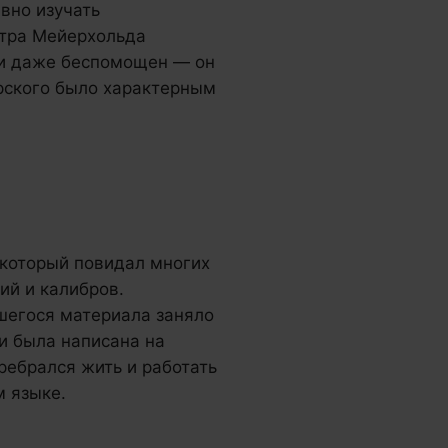
вно изучать
атра Мейерхольда
б и даже беспомощен — он
арского было характерным
 который повидал многих
ий и калибров.
шегося материала заняло
ги была написана на
ребрался жить и работать
м языке.