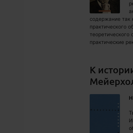
р
а
содержание так 
практического о
теоретического 
практические ре
К истори
Мейерхо
Н
Т
И
о