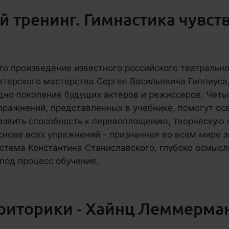
 тренинг. Гимнастика чувств
то произведение известного российского театральн
ктерского мастерства Сергея Васильевича Гиппиуса,
дно поколение будущих актеров и режиссеров. Четы
пражнений, представленных в учебнике, помогут ос
азвить способность к перевоплощению, творческую 
снове всех упражнений - признанная во всем мире з
стема Константина Станиславского, глубоко осмысл
под процесс обучения.
риторики - Хайнц Леммерма