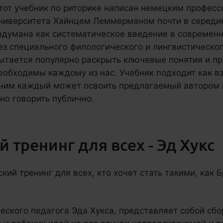
тот учебник по риторике написан немецким профес
ниверситета Хайнцем Леммерманом почти в середин
адумана как систематическое введение в современн
ез специального филологического и лингвистическо
ытается популярно раскрыть ключевые понятия и пр
еобходимы каждому из нас. Учебник подходит как вз
 ним каждый может освоить предлагаемый автором к
но говорить публично.
 тренинг для всех - Эд Хукс
кий тренинг для всех, кто хочет стать такими, как 
еского педагога Эда Хукса, представляет собой сбо