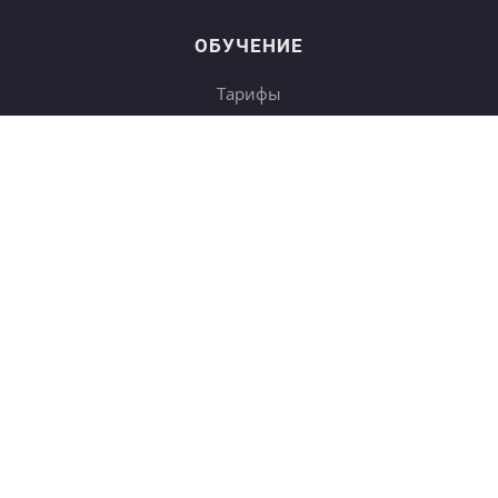
ОБУЧЕНИЕ
Тарифы
Онлайн-курсы
Блог
Книги
Дневники
Поиск
СОТРУДНИЧЕСТВО
Купить в подарок
Корп. клиентам
b2b
Партнёрам