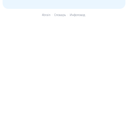
4brain
-
Словарь
-
Инфоповод