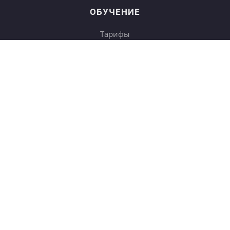
ОБУЧЕНИЕ
Тарифы
Онлайн-курсы
Блог
Книги
Дневники
Поиск
СОТРУДНИЧЕСТВО
Купить в подарок
Корп. клиентам
b2b
Партнёрам