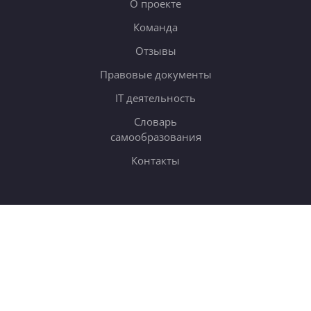
О проекте
Команда
Отзывы
Правовые документы
IT деятельность
Словарь
самообразования
Контакты
ОБУЧЕНИЕ
Тарифы
Онлайн-курсы
Блог