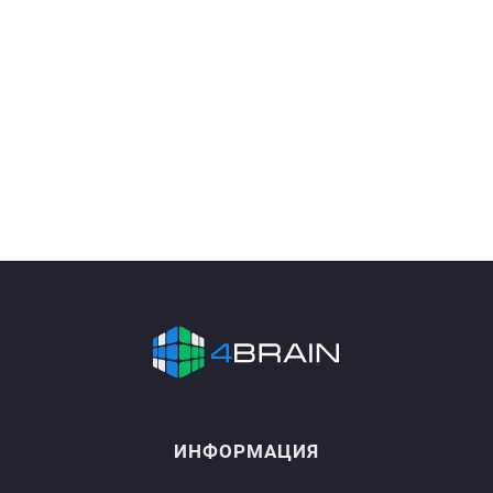
ИНФОРМАЦИЯ