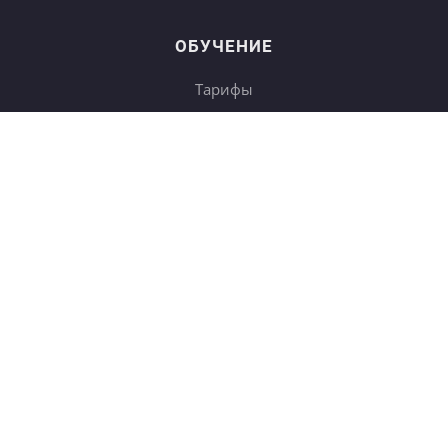
ОБУЧЕНИЕ
Тарифы
Онлайн-курсы
Блог
Книги
Дневники
Поиск
СОТРУДНИЧЕСТВО
Купить в подарок
Корп. клиентам
b2b