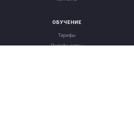
ОБУЧЕНИЕ
Тарифы
Онлайн-курсы
Блог
Книги
Дневники
Поиск
СОТРУДНИЧЕСТВО
Купить в подарок
Корп. клиентам
b2b