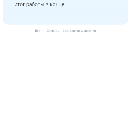
итог работы в конце.
4brain
-
Словарь
-
Шесть шляп мышления