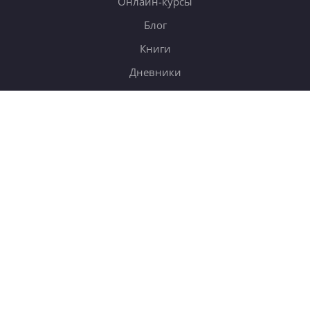
Онлайн-курсы
Блог
Книги
Дневники
Поиск
СОТРУДНИЧЕСТВО
Купить в подарок
Корп. клиентам
b2b
Партнёрам
Правила перепечатки
Вакансии